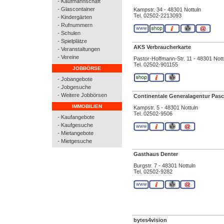
- Kaufmannschaft
- Glascontainer
Kampstr. 34 - 48301 Nottuln
Tel. 02502-2213093
- Kindergärten
- Rufnummern
- Schulen
- Spielplätze
AKS Verbraucherkarte
- Veranstaltungen
- Vereine
Pastor-Hoffmann-Str. 11 - 48301 Nott
Tel. 02502-901155
JOBBÖRSE
- Jobangebote
- Jobgesuche
- Weitere Jobbörsen
Continentale Generalagentur Pasc
IMMOBILIEN
Kampstr. 5 - 48301 Nottuln
Tel. 02502-9506
- Kaufangebote
- Kaufgesuche
- Mietangebote
- Mietgesuche
Gasthaus Denter
Burgstr. 7 - 48301 Nottuln
Tel. 02502-9282
bytes4vision