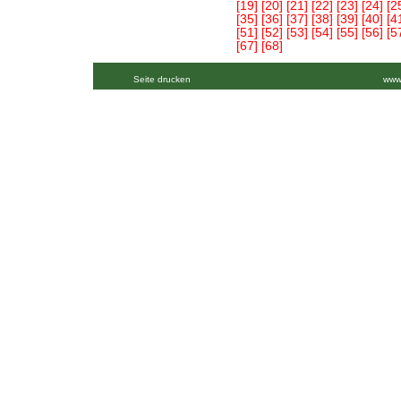
[19]
[20]
[21]
[22]
[23]
[24]
[2
[35]
[36]
[37]
[38]
[39]
[40]
[4
[51]
[52]
[53]
[54]
[55]
[56]
[5
[67]
[68]
Seite drucken
www