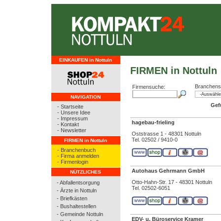
EINKAUFEN in Nottuln
FIRMEN in Nottuln
Branchens
Firmensuche:
NAVIGATION
Gef
- Startseite
- Unsere Idee
- Impressum
hagebau-frieling
- Kontakt
- Newsletter
Oststrasse 1 - 48301 Nottuln
Tel. 02502 / 9410-0
FIRMEN in Nottuln
- Branchenbuch
- Firma anmelden
- Firmenlogin
Autohaus Gehrmann GmbH
NÜTZLICHES
Otto-Hahn-Str. 17 - 48301 Nottuln
- Abfallentsorgung
Tel. 02502-6051
- Ärzte in Nottuln
- Briefkästen
- Bushaltestellen
- Gemeinde Nottuln
EDV- u. Büroservice Kramer