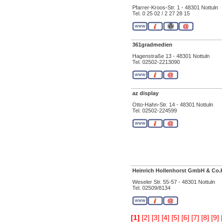
Pfarrer-Kroos-Str. 1 - 48301 Nottuln
Tel. 0 25 02 / 2 27 28 15
361gradmedien
Hagenstraße 13 - 48301 Nottuln
Tel. 02502-2213090
az display
Otto-Hahn-Str. 14 - 48301 Nottuln
Tel. 02502-224599
Heinrich Hollenhorst GmbH & Co
Weseler Str. 55-57 - 48301 Nottuln
Tel. 02509/8134
[1]
[2]
[3]
[4]
[5]
[6]
[7]
[8]
[9]