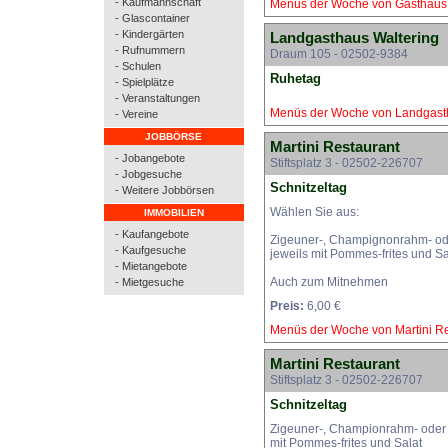
- Kaufmannschaft
Menüs der Woche von Gasthaus
- Glascontainer
- Kindergärten
Landgasthaus Waltering
- Rufnummern
Draum 105 - 02502-9384
- Schulen
Ruhetag
- Spielplätze
- Veranstaltungen
Menüs der Woche von Landgasth
- Vereine
JOBBÖRSE
Martini Restaurant
- Jobangebote
Stiftsplatz 3 - 02502-226707
- Jobgesuche
Schnitzeltag
- Weitere Jobbörsen
Wählen Sie aus:
IMMOBILIEN
- Kaufangebote
Zigeuner-, Champignonrahm- ode
- Kaufgesuche
jeweils mit Pommes-frites und Sa
- Mietangebote
Auch zum Mitnehmen
- Mietgesuche
Preis:
6,00 €
Menüs der Woche von Martini Re
Martini Restaurant
Stiftsplatz 3 - 02502-226707
Schnitzeltag
Zigeuner-, Championrahm- oder 
mit Pommes-frites und Salat