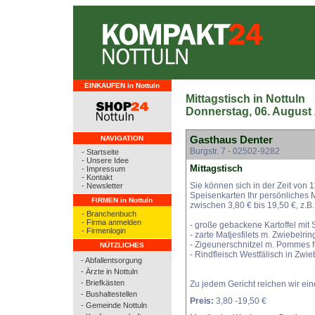
EINKAUFEN in Nottuln
Mittagstisch in Nottuln
Donnerstag, 06. August
Gasthaus Denter
NAVIGATION
Burgstr. 7 - 02502-9282
- Startseite
- Unsere Idee
Mittagstisch
- Impressum
- Kontakt
Sie können sich in der Zeit von 
- Newsletter
Speisenkarten Ihr persönliches M
FIRMEN in Nottuln
zwischen 3,80 € bis 19,50 €, z.B.
- Branchenbuch
- Firma anmelden
- große gebackene Kartoffel mit
- Firmenlogin
- zarte Matjesfilets m. Zwiebelri
- Zigeunerschnitzel m. Pommes fr
NÜTZLICHES
- Rindfleisch Westfälisch in Zwie
- Abfallentsorgung
- Ärzte in Nottuln
- Briefkästen
Zu jedem Gericht reichen wir ei
- Bushaltestellen
Preis:
3,80 -19,50 €
- Gemeinde Nottuln