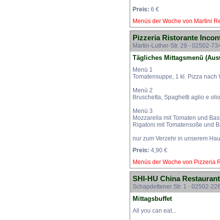
Preis:
6 €
Menüs der Woche von Martini Re
Pizzeria Ristorante Incon
Martin-Luther-Str. 29 - 02502-73
Tägliches Mittagsmenü (Aus
Menü 1
Tomatensuppe, 1 kl. Pizza nach W
Menü 2
Bruschetta, Spaghetti aglio e oli
Menü 3
Mozzarella mit Tomaten und Bas
Rigatoni mit Tomatensoße und B
nur zum Verzehr in unserem Ha
Preis:
4,90 €
Menüs der Woche von Pizzeria Ri
SHI-HU China Restaurant
Schapdettener Str. 1 - 02502-22
Mittagsbuffet
All you can eat...